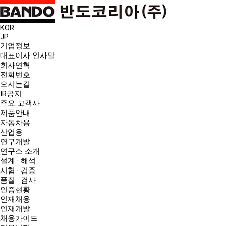
KOR
JP
기업정보
대표이사 인사말
회사연혁
전화번호
오시는길
IR공지
주요 고객사
제품안내
자동차용
산업용
연구개발
연구소 소개
설계 · 해석
시험 · 검증
품질 · 검사
인증현황
인재채용
인재개발
채용가이드