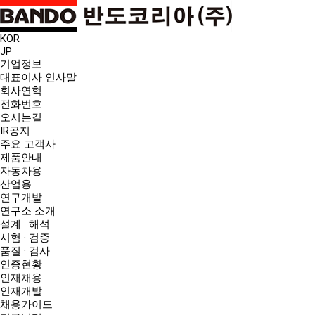
KOR
JP
기업정보
대표이사 인사말
회사연혁
전화번호
오시는길
IR공지
주요 고객사
제품안내
자동차용
산업용
연구개발
연구소 소개
설계 · 해석
시험 · 검증
품질 · 검사
인증현황
인재채용
인재개발
채용가이드