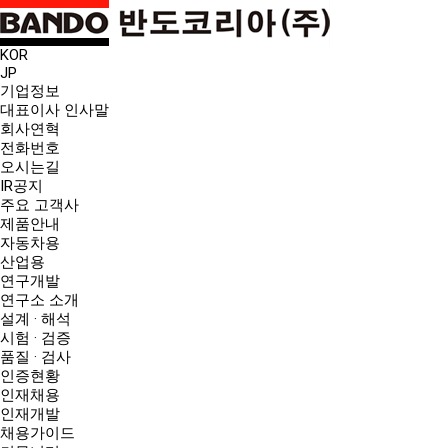
KOR
JP
기업정보
대표이사 인사말
회사연혁
전화번호
오시는길
IR공지
주요 고객사
제품안내
자동차용
산업용
연구개발
연구소 소개
설계 · 해석
시험 · 검증
품질 · 검사
인증현황
인재채용
인재개발
채용가이드