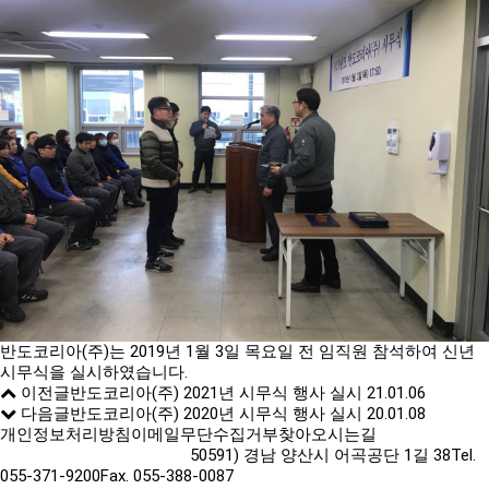
반도코리아(주)는 2019년 1월 3일 목요일 전 임직원 참석하여 신년
시무식을 실시하였습니다.
이전글
반도코리아(주) 2021년 시무식 행사 실시
21.01.06
다음글
반도코리아(주) 2020년 시무식 행사 실시
20.01.08
개인정보처리방침
이메일무단수집거부
찾아오시는길
50591) 경남 양산시 어곡공단 1길 38
Tel.
055-371-9200
Fax. 055-388-0087