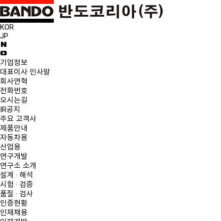
KOR
JP
기업정보
대표이사 인사말
회사연혁
전화번호
오시는길
IR공지
주요 고객사
제품안내
자동차용
산업용
연구개발
연구소 소개
설계 · 해석
시험 · 검증
품질 · 검사
인증현황
인재채용