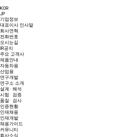
KOR
JP
기업정보
대표이사 인사말
회사연혁
전화번호
오시는길
IR공지
주요 고객사
제품안내
자동차용
산업용
연구개발
연구소 소개
설계 · 해석
시험 · 검증
품질 · 검사
인증현황
인재채용
인재개발
채용가이드
커뮤니티
회사소식