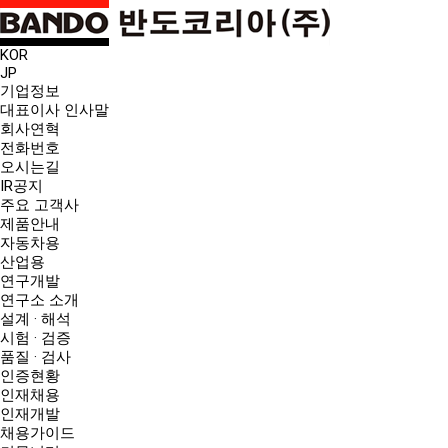
KOR
JP
기업정보
대표이사 인사말
회사연혁
전화번호
오시는길
IR공지
주요 고객사
제품안내
자동차용
산업용
연구개발
연구소 소개
설계 · 해석
시험 · 검증
품질 · 검사
인증현황
인재채용
인재개발
채용가이드