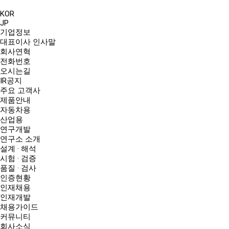
KOR
JP
기업정보
대표이사 인사말
회사연혁
전화번호
오시는길
IR공지
주요 고객사
제품안내
자동차용
산업용
연구개발
연구소 소개
설계 · 해석
시험 · 검증
품질 · 검사
인증현황
인재채용
인재개발
채용가이드
커뮤니티
회사소식