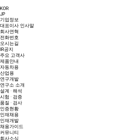
KOR
JP
기업정보
대표이사 인사말
회사연혁
전화번호
오시는길
IR공지
주요 고객사
제품안내
자동차용
산업용
연구개발
연구소 소개
설계 · 해석
시험 · 검증
품질 · 검사
인증현황
인재채용
인재개발
채용가이드
커뮤니티
회사소식