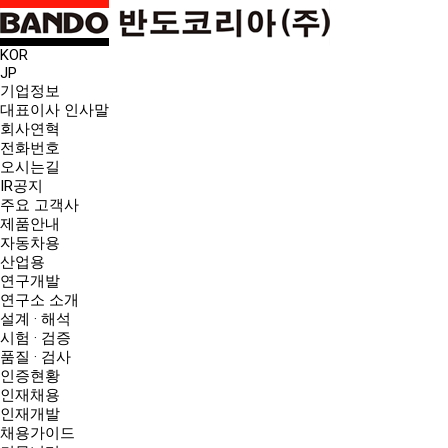
KOR
JP
기업정보
대표이사 인사말
회사연혁
전화번호
오시는길
IR공지
주요 고객사
제품안내
자동차용
산업용
연구개발
연구소 소개
설계 · 해석
시험 · 검증
품질 · 검사
인증현황
인재채용
인재개발
채용가이드