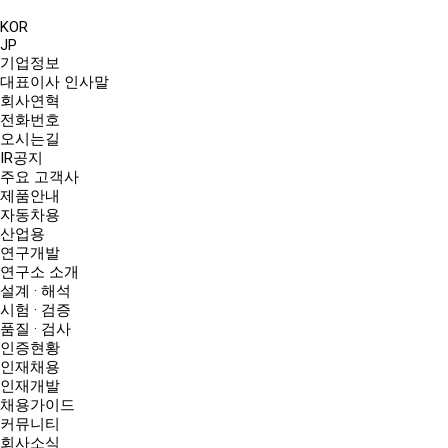
KOR
JP
기업정보
대표이사 인사말
회사연혁
전화번호
오시는길
IR공지
주요 고객사
제품안내
자동차용
산업용
연구개발
연구소 소개
설계 · 해석
시험 · 검증
품질 · 검사
인증현황
인재채용
인재개발
채용가이드
커뮤니티
회사소식