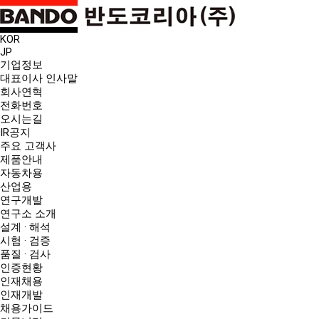
KOR
JP
기업정보
대표이사 인사말
회사연혁
전화번호
오시는길
IR공지
주요 고객사
제품안내
자동차용
산업용
연구개발
연구소 소개
설계 · 해석
시험 · 검증
품질 · 검사
인증현황
인재채용
인재개발
채용가이드