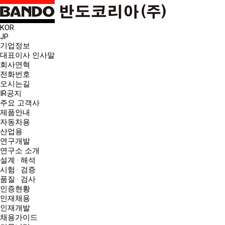
KOR
JP
기업정보
대표이사 인사말
회사연혁
전화번호
오시는길
IR공지
주요 고객사
제품안내
자동차용
산업용
연구개발
연구소 소개
설계 · 해석
시험 · 검증
품질 · 검사
인증현황
인재채용
인재개발
채용가이드