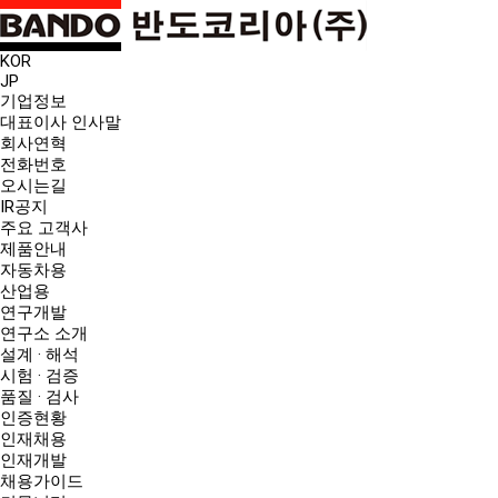
KOR
JP
기업정보
대표이사 인사말
회사연혁
전화번호
오시는길
IR공지
주요 고객사
제품안내
자동차용
산업용
연구개발
연구소 소개
설계 · 해석
시험 · 검증
품질 · 검사
인증현황
인재채용
인재개발
채용가이드