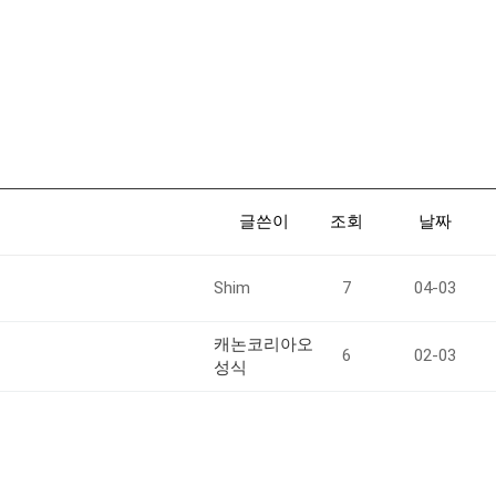
글쓴이
조회
날짜
Shim
7
04-03
캐논코리아오
6
02-03
성식