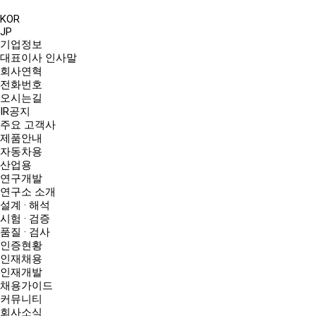
KOR
JP
기업정보
대표이사 인사말
회사연혁
전화번호
오시는길
IR공지
주요 고객사
제품안내
자동차용
산업용
연구개발
연구소 소개
설계 · 해석
시험 · 검증
품질 · 검사
인증현황
인재채용
인재개발
채용가이드
커뮤니티
회사소식