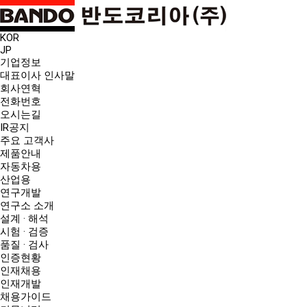
KOR
JP
기업정보
대표이사 인사말
회사연혁
전화번호
오시는길
IR공지
주요 고객사
제품안내
자동차용
산업용
연구개발
연구소 소개
설계 · 해석
시험 · 검증
품질 · 검사
인증현황
인재채용
인재개발
채용가이드