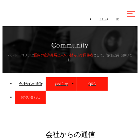
KOR
JP
Community
バンドーコリアは
国内の産業発展と未来へ踏み出す同伴者
として、皆様と共に参りま
す。
会社からの通信
お知らせ
Q&A
お問い合わせ
会社からの通信