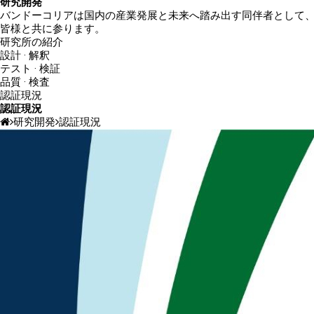
研究開発
バンドーコリアは
国内の産業発展と未来へ踏み出す同伴者
として
皆様と共に参ります。
研究所の紹介
設計 · 解釈
テスト · 検証
品質 · 検査
認証現況
認証現況
研究開発
認証現況