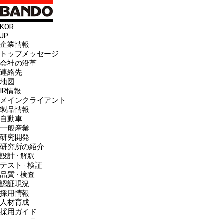
KOR
JP
企業情報
トップメッセージ
会社の沿革
連絡先
地図
IR情報
メインクライアント
製品情報
自動車
一般産業
研究開発
研究所の紹介
設計 · 解釈
テスト · 検証
品質 · 検査
認証現況
採用情報
人材育成
採用ガイド