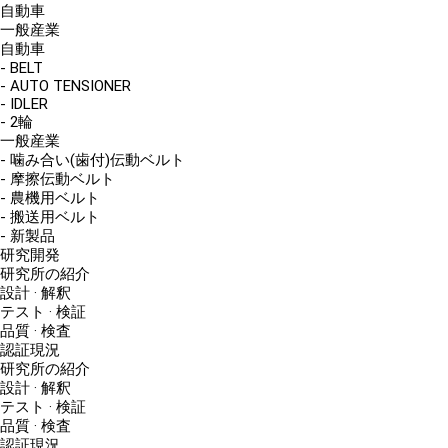
自動車
一般産業
自動車
- BELT
- AUTO TENSIONER
- IDLER
- 2輪
一般産業
- 噛み合い(歯付)伝動ベルト
- 摩擦伝動ベルト
- 農機用ベルト
- 搬送用ベルト
- 新製品
研究開発
研究所の紹介
設計 · 解釈
テスト · 検証
品質 · 検査
認証現況
研究所の紹介
設計 · 解釈
テスト · 検証
品質 · 検査
認証現況