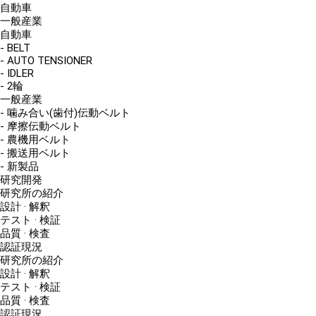
自動車
一般産業
自動車
- BELT
- AUTO TENSIONER
- IDLER
- 2輪
一般産業
- 噛み合い(歯付)伝動ベルト
- 摩擦伝動ベルト
- 農機用ベルト
- 搬送用ベルト
- 新製品
研究開発
研究所の紹介
設計 · 解釈
テスト · 検証
品質 · 検査
認証現況
研究所の紹介
設計 · 解釈
テスト · 検証
品質 · 検査
認証現況