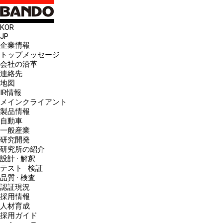
KOR
JP
企業情報
トップメッセージ
会社の沿革
連絡先
地図
IR情報
メインクライアント
製品情報
自動車
一般産業
研究開発
研究所の紹介
設計 · 解釈
テスト · 検証
品質 · 検査
認証現況
採用情報
人材育成
採用ガイド