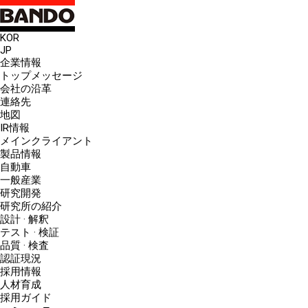
KOR
JP
企業情報
トップメッセージ
会社の沿革
連絡先
地図
IR情報
メインクライアント
製品情報
自動車
一般産業
研究開発
研究所の紹介
設計 · 解釈
テスト · 検証
品質 · 検査
認証現況
採用情報
人材育成
採用ガイド