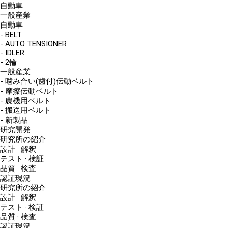
自動車
一般産業
自動車
- BELT
- AUTO TENSIONER
- IDLER
- 2輪
一般産業
- 噛み合い(歯付)伝動ベルト
- 摩擦伝動ベルト
- 農機用ベルト
- 搬送用ベルト
- 新製品
研究開発
研究所の紹介
設計 · 解釈
テスト · 検証
品質 · 検査
認証現況
研究所の紹介
設計 · 解釈
テスト · 検証
品質 · 検査
認証現況