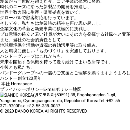
創業から一世紀を超えた今、コア事業の拡大に努め、
時代のニーズに沿った新製品の開発を推進し、
世界十数カ国に生産・販売拠点を置いて、
グローバルで顧客対応を行っています。
そして今、私たちは創業時の精神を再び思い起こし、
企業文化の革新と新規事業に積極的に挑戦し、
プロ意識の確立と若い社員が大いにその力を発揮する社風へと変
また、当社の社会的責任として、
地球環境保全活動や資源の有効活用等に取り組み、
人と環境に優しい「ものづくり」を実施しております。
バンドーグループはこれからも、
未来を開拓する気概を持って走り続けてまいる所存です。
今後とも私たち、
バンドーグループへの一層のご支援とご理解を賜りますようよろ
バンドー創立120周年
本社 Homepage
プライバシーポリシー
E-mailポリシー
地図
50591) 38, Eogokgongdan 1-gil,
Yangsan-si, Gyeongsangnam-do, Republic of Korea
Tel. +82-55-
371-9200
Fax. +82-55-388-0087
© 2020 BANDO KOREA All RIGHTS RESERVED.